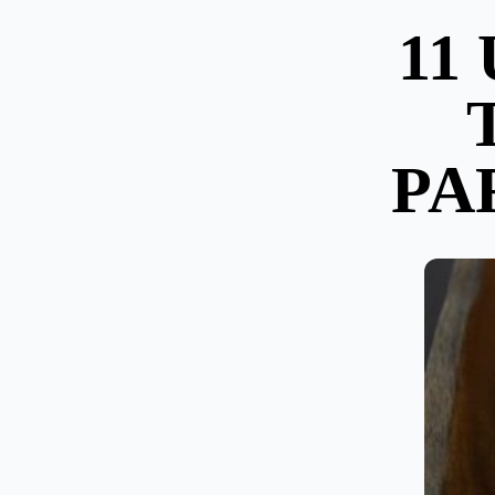
11
PA