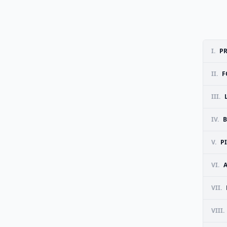
I.
PR
II.
F
III.
IV.
B
V.
P
VI.
VII.
VIII.