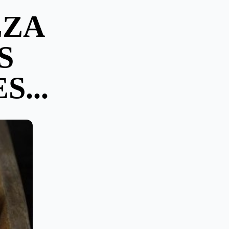
EZA
S
...