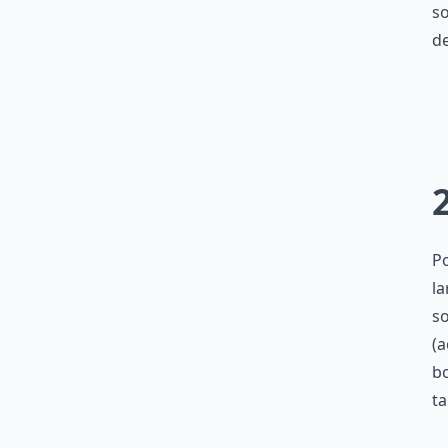
so
d
P
la
so
(a
bo
ta