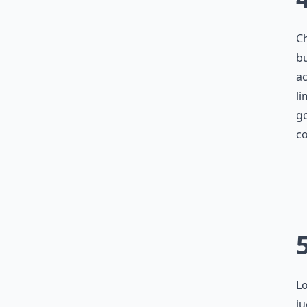
Ch
bu
ac
li
go
co
Lo
ju