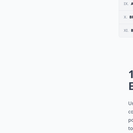
IX.
X.
B
XI.
Un
co
po
to