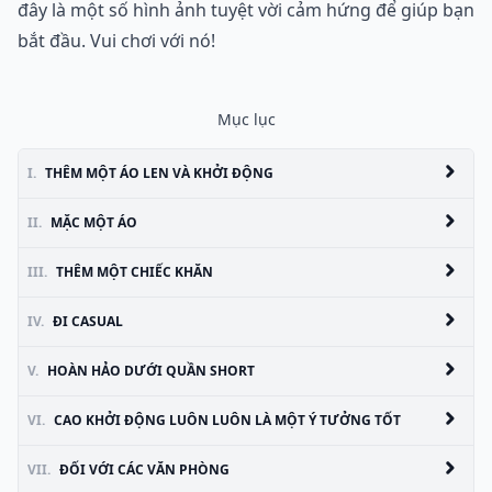
đây là một số hình ảnh tuyệt vời cảm hứng để giúp bạn
bắt đầu. Vui chơi với nó!
Mục lục
I.
THÊM MỘT ÁO LEN VÀ KHỞI ĐỘNG
II.
MẶC MỘT ÁO
III.
THÊM MỘT CHIẾC KHĂN
IV.
ĐI CASUAL
V.
HOÀN HẢO DƯỚI QUẦN SHORT
VI.
CAO KHỞI ĐỘNG LUÔN LUÔN LÀ MỘT Ý TƯỞNG TỐT
VII.
ĐỐI VỚI CÁC VĂN PHÒNG