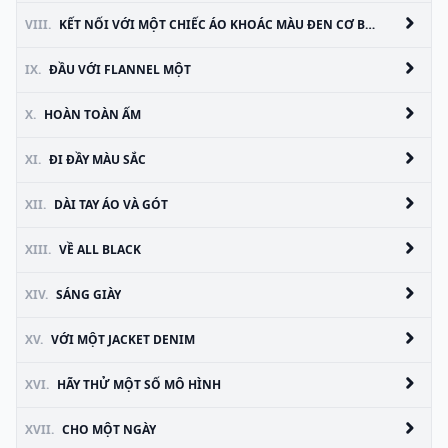
VIII.
KẾT NỐI VỚI MỘT CHIẾC ÁO KHOÁC MÀU ĐEN CƠ BẢN
IX.
ĐẦU VỚI FLANNEL MỘT
X.
HOÀN TOÀN ẤM
XI.
ĐI ĐẦY MÀU SẮC
XII.
DÀI TAY ÁO VÀ GÓT
XIII.
VỀ ALL BLACK
XIV.
SÁNG GIÀY
XV.
VỚI MỘT JACKET DENIM
XVI.
HÃY THỬ MỘT SỐ MÔ HÌNH
XVII.
CHO MỘT NGÀY