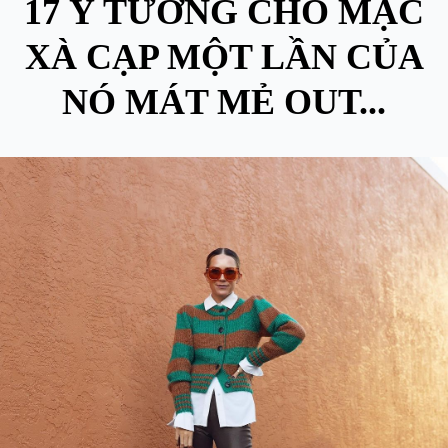
17 Ý TƯỞNG CHO MẶC
XÀ CẠP MỘT LẦN CỦA
NÓ MÁT MẺ OUT...