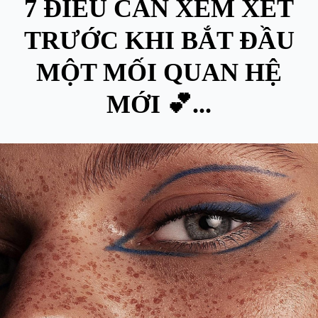
7 ĐIỀU CẦN XEM XÉT
TRƯỚC KHI BẮT ĐẦU
MỘT MỐI QUAN HỆ
MỚI 💕...