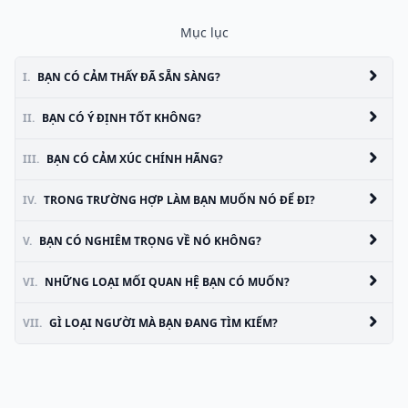
Mục lục
I.
BẠN CÓ CẢM THẤY ĐÃ SẴN SÀNG?
II.
BẠN CÓ Ý ĐỊNH TỐT KHÔNG?
III.
BẠN CÓ CẢM XÚC CHÍNH HÃNG?
IV.
TRONG TRƯỜNG HỢP LÀM BẠN MUỐN NÓ ĐỂ ĐI?
V.
BẠN CÓ NGHIÊM TRỌNG VỀ NÓ KHÔNG?
VI.
NHỮNG LOẠI MỐI QUAN HỆ BẠN CÓ MUỐN?
VII.
GÌ LOẠI NGƯỜI MÀ BẠN ĐANG TÌM KIẾM?