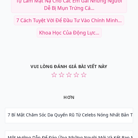
Tự Làm Mặt Nạ Cho Các Em Gái Những Người
Dễ Bị Mụn Trứng Cá...
7 Cách Tuyệt Vời Để Đầu Tư Vào Chính Mình...
Khoa Học Của Động Lực...
VUI LÒNG ĐÁNH GIÁ BÀI VIẾT NÀY
☆
☆
☆
☆
☆
HƠN
7 Bí Mật Chăm Sóc Da Quyến Rũ Từ Celebs Nóng Nhất Bản Thâ
Một Hướng Dẫn Để Đáp Ứng Những Người Mới Và Kết Bạn Mới.