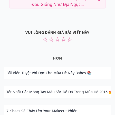
Đau Giống Như Địa Ngục...
VUI LÒNG ĐÁNH GIÁ BÀI VIẾT NÀY
☆
☆
☆
☆
☆
HƠN
Bãi Biển Tuyệt Vời Đọc Cho Mùa Hè Này Babes 📚...
Tốt Nhất Các Móng Tay Màu Sắc Để Đá Trong Mùa Hè 2016 💅☀️
7 Kisses Sẽ Cháy Lên Your Makeout Phiên...