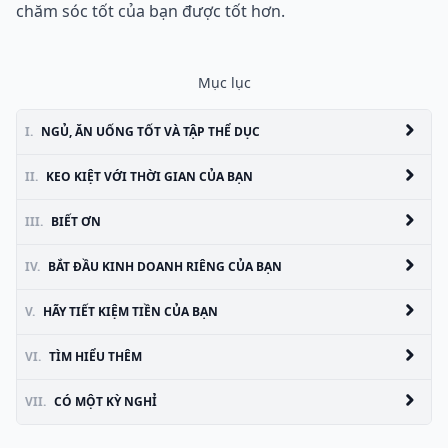
chăm sóc tốt của bạn được tốt hơn.
Mục lục
I.
NGỦ, ĂN UỐNG TỐT VÀ TẬP THỂ DỤC
II.
KEO KIỆT VỚI THỜI GIAN CỦA BẠN
III.
BIẾT ƠN
IV.
BẮT ĐẦU KINH DOANH RIÊNG CỦA BẠN
V.
HÃY TIẾT KIỆM TIỀN CỦA BẠN
VI.
TÌM HIỂU THÊM
VII.
CÓ MỘT KỲ NGHỈ