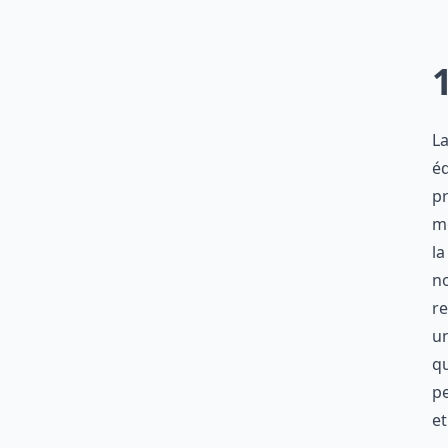
La
éq
pr
mo
l
no
re
un
qu
pe
et