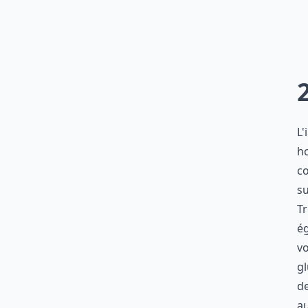
L'
ho
co
su
Tr
é
vo
gl
de
au