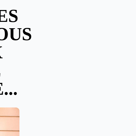
ES
OUS
X
E
..