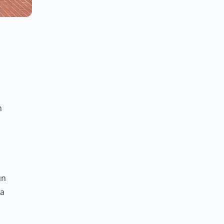
n
un
la