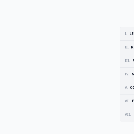
I.
LE
II.
R
III.
IV.
M
V.
C
VI.
VII.