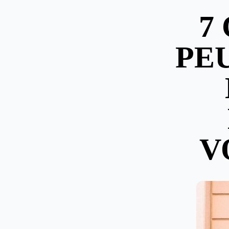
7
PE
V