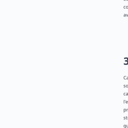
c
av
Ca
so
ca
l'
p
st
qu