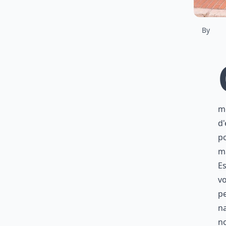
By
mé
d'
po
m
Es
v
pe
na
no