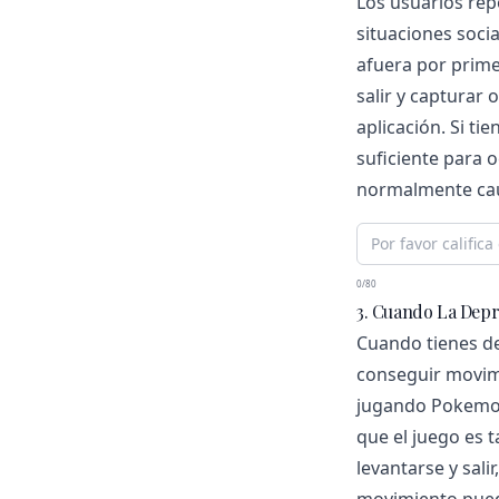
Los usuarios re
situaciones soci
afuera por primer
salir y capturar
aplicación. Si ti
suficiente para 
normalmente caus
0/80
3. Cuando La Depr
Cuando tienes de
conseguir movimi
jugando Pokemon
que el juego es 
levantarse y sali