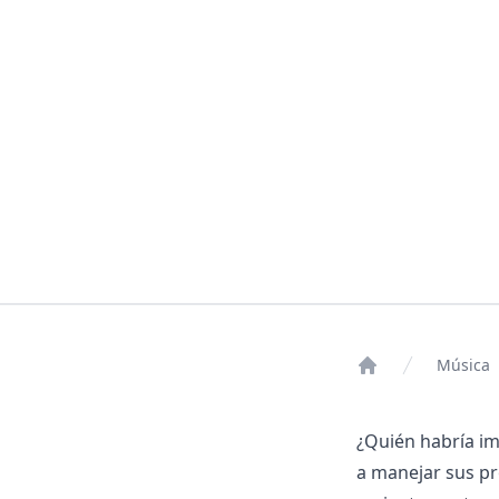
Música
Home
¿Quién habría im
a manejar sus p