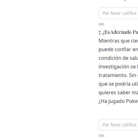
0/80
7. ¿es Adecuado P
Mientras que cie
puede confiar e
condición de salu
investigación se
tratamiento. Sin
que se podría uti
quieres saber má
¿Ha jugado Pokem
0/80