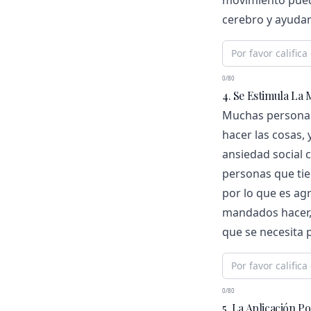
movimiento pued
cerebro y ayudan
0/80
4. Se Estimula La 
Muchas personas
hacer las cosas, 
ansiedad social 
personas que tie
por lo que es agra
mandados hacer, 
que se necesita 
0/80
5. La Aplicación 