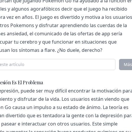
portan que jugando Pokemon Go ha ayudado a la función e
ales y algunos agorafóbicos decir que el juego ha recibido
a vez en años. El juego es divertido y motiva a los usuario
 otros Pokemons y disfrutar aprendiendo las cuerdas de la
enes ansiedad, el comunicado de las ofertas de app sería
ocupar tu cerebro y que funcionar en situaciones que
an los síntomas a flare. ¿No duele, derecho?
Más
esión Es El Problema
presión, puede ser muy difícil encontrar la motivación par
ento y disfrutar de la vida. Los usuarios están viendo que
 Go causa un impulso a su estado de ánimo. La teoría es
tan divertido que es tentadora la gente con la depresión par
r, pasear e interactuar con otros usuarios. Este simple