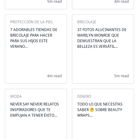
5m read
4m read
PROTECCIÓN DE LA PIEL
BRICOLAJE
7 ADORABLES TIENDAS DE
37 FOTOS ALUCINANTES DE
BRICOLAJE PARA HACER
MARILYN MONROE QUE
PARA SUS HIJOS ESTE
DEMUESTRAN QUE LA
VERANO...
BELLEZA ES VERSÁTIL...
4m read
5m read
MODA
DINERO
NEVER SAY NEVER! RELATOS
TODO LO QUE NECESITAS
INSPIRADORES QUE TE
SABER 🤔 SOBRE BEAUTY
EMPUJAN A TENER ÉXITO...
WRAPS...