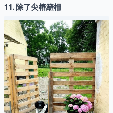
11
除了尖樁籬柵