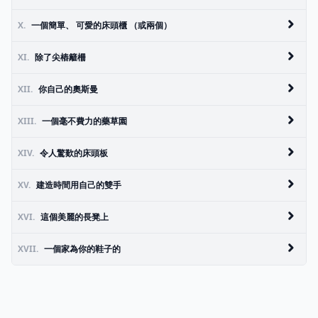
X.
一個簡單、 可愛的床頭櫃 （或兩個）
XI.
除了尖樁籬柵
XII.
你自己的奧斯曼
XIII.
一個毫不費力的藥草園
XIV.
令人驚歎的床頭板
XV.
建造時間用自己的雙手
XVI.
這個美麗的長凳上
XVII.
一個家為你的鞋子的