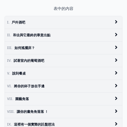
表中的内容
I.
戶外酒吧
II.
和去與它最終的寒意出點
III.
如何搖擺床？
IV.
試著室內的葡萄酒吧
V.
說到餐桌
VI.
將你的杯子放在手邊
VII.
園藝角落
VIII.
讓你的書角角落落 ！
IX.
這裡有一個實際的託盤想法