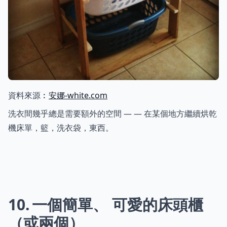
資料來源︰
安娜-white.com
洗衣間幾乎總是需要額外的空間 — — 在某個地方繼續烘乾
機床單，籃，洗衣袋，東西。
10
一個簡單、 可愛的床頭櫃
（或兩個）