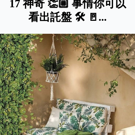
17 神奇 👏🏼 事情你可以
看出託盤 🛠 🚪...