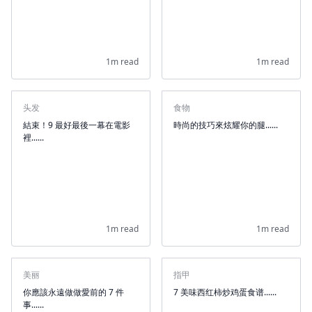
1m read
1m read
头发
食物
結束！9 最好最後一幕在電影
時尚的技巧來炫耀你的腿......
裡......
1m read
1m read
美丽
指甲
你應該永遠做做愛前的 7 件
7 美味西红柿炒鸡蛋食谱......
事......