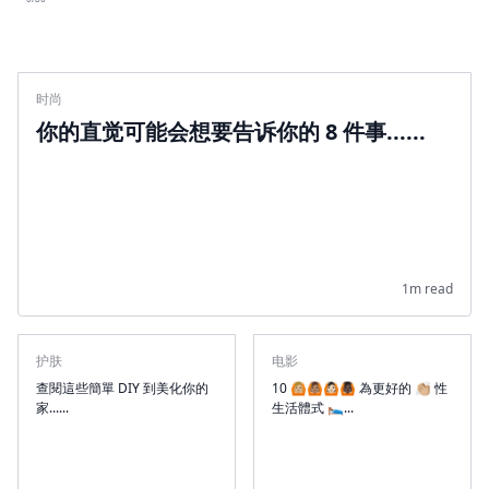
时尚
你的直觉可能会想要告诉你的 8 件事......
1m read
护肤
电影
查閱這些簡單 DIY 到美化你的
10 🙆🏼🙆🏽🙆🏻🙆🏿 為更好的 👏🏼 性
家......
生活體式 🛌...