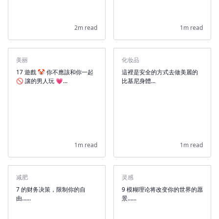
2m read
1m read
美丽
化妆品
17 遊戲 🤡 你不應該和你一起
這裡是安全的方式去做美麗的
🚫 讓的男人玩 💗...
比基尼身體...
1m read
1m read
减肥
灵感
7 的财务决策，限制你的自
9 模糊理论将改变你的世界的愿
由......
景......