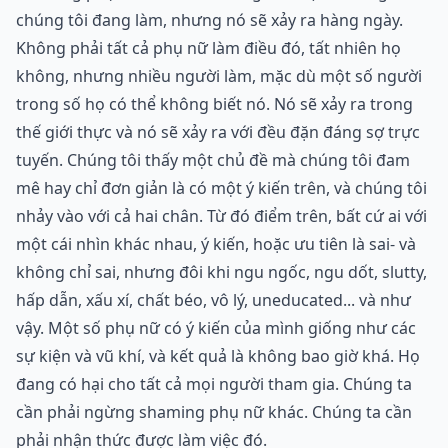
chúng tôi đang làm, nhưng nó sẽ xảy ra hàng ngày.
Không phải tất cả phụ nữ làm điều đó, tất nhiên họ
không, nhưng nhiều người làm, mặc dù một số người
trong số họ có thể không biết nó. Nó sẽ xảy ra trong
thế giới thực và nó sẽ xảy ra với đều đặn đáng sợ trực
tuyến. Chúng tôi thấy một chủ đề mà chúng tôi đam
mê hay chỉ đơn giản là có một ý kiến trên, và chúng tôi
nhảy vào với cả hai chân. Từ đó điểm trên, bất cứ ai với
một cái nhìn khác nhau, ý kiến, hoặc ưu tiên là sai- và
không chỉ sai, nhưng đôi khi ngu ngốc, ngu dốt, slutty,
hấp dẫn, xấu xí, chất béo, vô lý, uneducated... và như
vậy. Một số phụ nữ có ý kiến của mình giống như các
sự kiện và vũ khí, và kết quả là không bao giờ khá. Họ
đang có hại cho tất cả mọi người tham gia. Chúng ta
cần phải ngừng shaming phụ nữ khác. Chúng ta cần
phải nhận thức được làm việc đó.