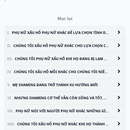
Mục lục
I.
PHỤ NỮ XẤU HỔ PHỤ NỮ KHÁC ĐỂ LỰA CHỌN TÌNH DỤC CỦA HỌ
II.
CHÚNG TÔI XẤU HỔ PHỤ NỮ KHÁC CHO LỰA CHỌN CỦA HỌ KIỂM SOÁT SINH SẢN
III.
CHÚNG TÔI PHỤ NỮ XẤU HỔ KHI HỌ ĐANG BỊ LẠM DỤNG
IV.
CHÚNG TÔI XẤU HỔ MỖI KHÁC CHO CHÚNG TÔI NIỀM TIN CHÍNH TRỊ
V.
MẸ SHAMING ĐANG TRỞ THÀNH XU HƯỚNG MỚI
VI.
NHƯNG SHAMING CƠ THỂ VẪN CÒN SỐNG VÀ TỐT, QUÁ
VII.
PHỤ NỮ NÓI VỚI NGƯỜI PHỤ NỮ KHÁC NHỮNG GÌ HỌ NÊN VÀ KHÔNG NÊN MẶC
VIII.
CHÚNG TÔI XẤU HỔ PHỤ NỮ KHÁC KHI HỌ THÀNH CÔNG