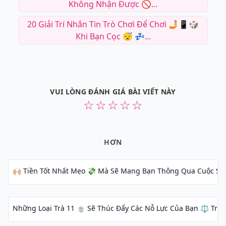
Không Nhận Được 🚫...
20 Giải Trí Nhắn Tin Trò Chơi Để Chơi 🤳📱🎲
Khi Bạn Cọc 😴 💤...
VUI LÒNG ĐÁNH GIÁ BÀI VIẾT NÀY
☆
☆
☆
☆
☆
HƠN
🙌🏼 Tiền Tốt Nhất Mẹo 💸 Mà Sẽ Mang Bạn Thông Qua Cuộc Sốn
Những Loại Trà 11 🍵 Sẽ Thúc Đẩy Các Nỗ Lực Của Bạn ⚖️ Trọn