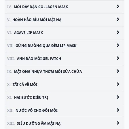
IV.
MÔI ĐẦY ĐẶN COLLAGEN MASK
V.
HOÀN HẢO BĨU MÔI MẶT NẠ
VI.
AGAVE LIP MASK
VII.
GỪNG ĐƯỜNG QUA ĐÊM LIP MASK
VIII.
ANH ĐÀO MÔI GEL PATCH
IX.
MẬT ONG NHỰA THƠM MÔI SỬA CHỮA
X.
TẤT CẢ VỀ MÔI
XI.
HAI BƯỚC ĐIỀU TRỊ
XII.
NƯỚC VỎ CHO ĐÔI MÔI
XIII.
SIÊU DƯỠNG ẨM MẶT NẠ