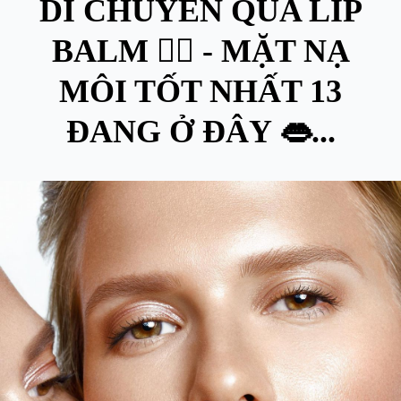
DI CHUYỂN QUA LIP
BALM ✋🏼 - MẶT NẠ
MÔI TỐT NHẤT 13
ĐANG Ở ĐÂY 👄...