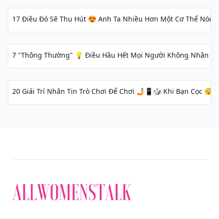
17 Điều Đó Sẽ Thu Hút 😍 Anh Ta Nhiều Hơn Một Cơ Thể Nóng 
7 "Thông Thường" 💡 Điều Hầu Hết Mọi Người Không Nhận Đượ
20 Giải Trí Nhắn Tin Trò Chơi Để Chơi 🤳📱🎲 Khi Bạn Cọc 😴 💤