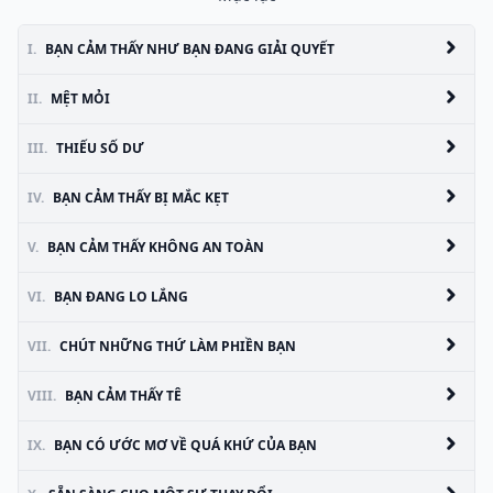
I.
BẠN CẢM THẤY NHƯ BẠN ĐANG GIẢI QUYẾT
II.
MỆT MỎI
III.
THIẾU SỐ DƯ
IV.
BẠN CẢM THẤY BỊ MẮC KẸT
V.
BẠN CẢM THẤY KHÔNG AN TOÀN
VI.
BẠN ĐANG LO LẮNG
VII.
CHÚT NHỮNG THỨ LÀM PHIỀN BẠN
VIII.
BẠN CẢM THẤY TÊ
IX.
BẠN CÓ ƯỚC MƠ VỀ QUÁ KHỨ CỦA BẠN