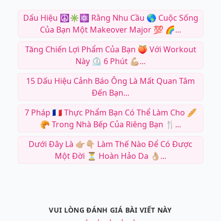
Dấu Hiệu ☮️✳️⚛️ Rằng Nhu Cầu 🌎 Cuộc Sống
Của Bạn Một Makeover Major 💯 🌈...
Tăng Chiến Lợi Phẩm Của Bạn 🍑 Với Workout
Này ⏲ 6 Phút 💪🏼...
15 Dấu Hiệu Cảnh Báo Ông Là Mất Quan Tâm
Đến Bạn...
7 Pháp 🇫🇷 Thực Phẩm Bạn Có Thể Làm Cho 🥖
🥐 Trong Nhà Bếp Của Riêng Bạn 🍴...
Dưới Đây Là 👉🏼👇🏼 Làm Thế Nào Để Có Được
Một Đời ⏳ Hoàn Hảo Da 👌🏼...
VUI LÒNG ĐÁNH GIÁ BÀI VIẾT NÀY