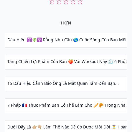
☆
☆
☆
☆
☆
HƠN
Dấu Hiệu ☮️✳️⚛️ Rằng Nhu Cầu 🌎 Cuộc Sống Của Bạn Một Mak
Tăng Chiến Lợi Phẩm Của Bạn 🍑 Với Workout Này ⏲ 6 Phút 💪🏼
15 Dấu Hiệu Cảnh Báo Ông Là Mất Quan Tâm Đến Bạn...
7 Pháp 🇫🇷 Thực Phẩm Bạn Có Thể Làm Cho 🥖🥐 Trong Nhà Bế
Dưới Đây Là 👉🏼👇🏼 Làm Thế Nào Để Có Được Một Đời ⏳ Hoàn Hảo