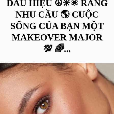
DẤU HIỆU ☮️✳️⚛️ RẰNG
NHU CẦU 🌎 CUỘC
SỐNG CỦA BẠN MỘT
MAKEOVER MAJOR
💯 🌈...