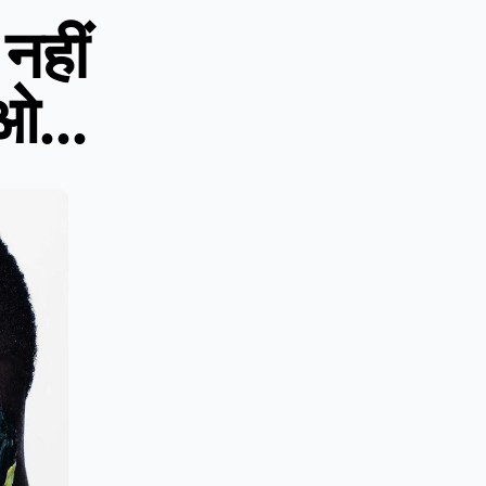
नहीं
ओ...