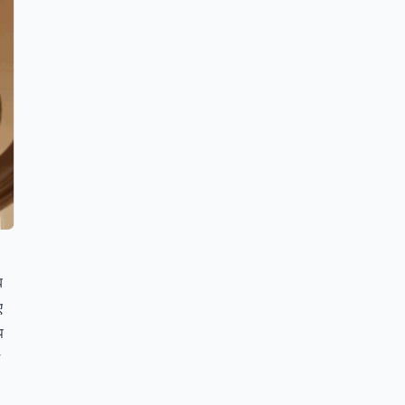
ब
ए
प