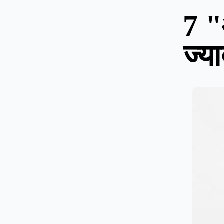
7 "
ज्य