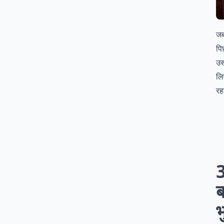
जब
पि
उस
लि
रह
ब
भ