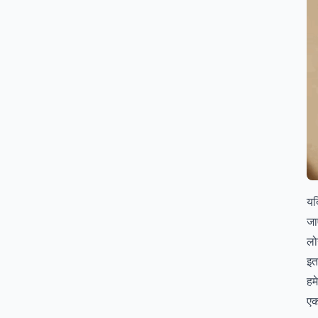
यद
जा
लो
इत
हम
एक