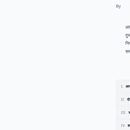
By
आम
दुर
नि
सम
I.
आप 
II.
दो
III.
क
IV.
ब