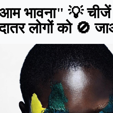
आम भावना" 💡 चीजें 
ादातर लोगों को 🚫 जा