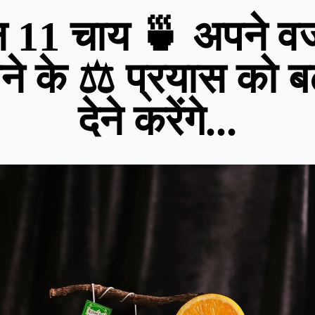
न 11 चाय 🍵 अपने व
ने के ⚖️ प्रयास को बढ
देने करेंगे...