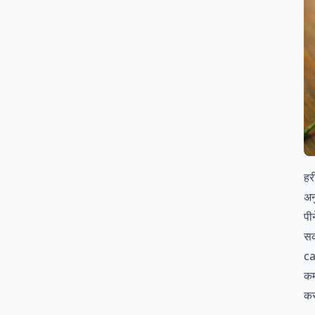
हर
अन
पी
सक
ca
कम
कर