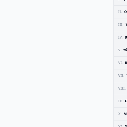
II.
O
III.
IV.
B
V.
सफ
VI.
VII.
VIII.
IX.
G
X.
M
XI.
Y