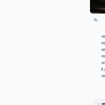
By
जब
स्
आप
जर
अप
है
अच
I.
ग्र