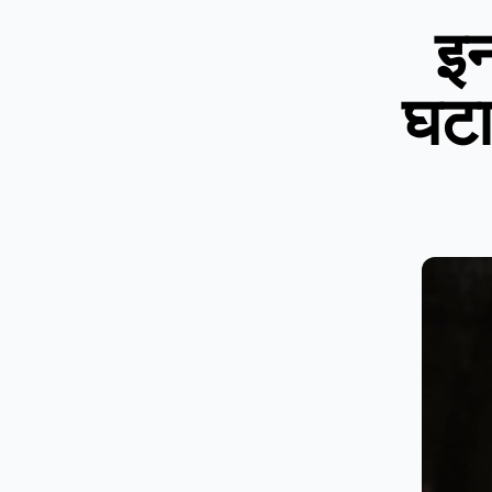
इ
घटा