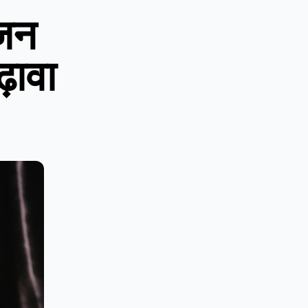
जन
़ावा