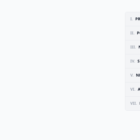
I.
P
II.
P
III.
IV.
S
V.
N
VI.
VII.