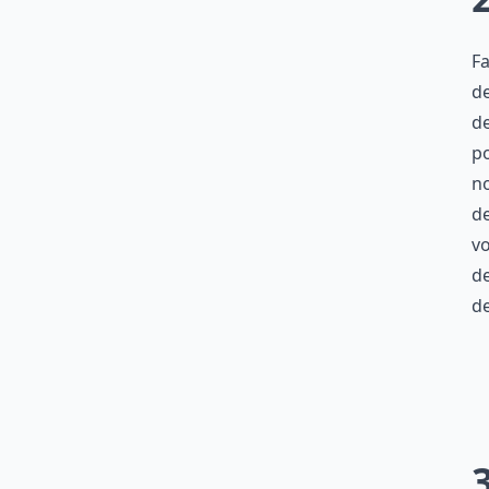
Fa
de
de
po
no
de
vo
de
d