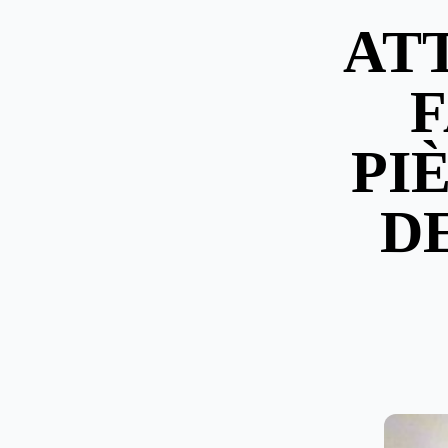
AT
F
PI
D