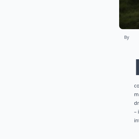
By
c
ma
dr
– 
in