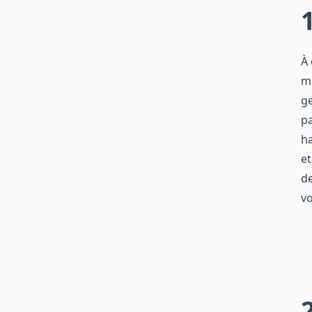
À 
mê
ge
pa
ha
et
de
vo