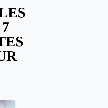
LES
 7
TES
UR