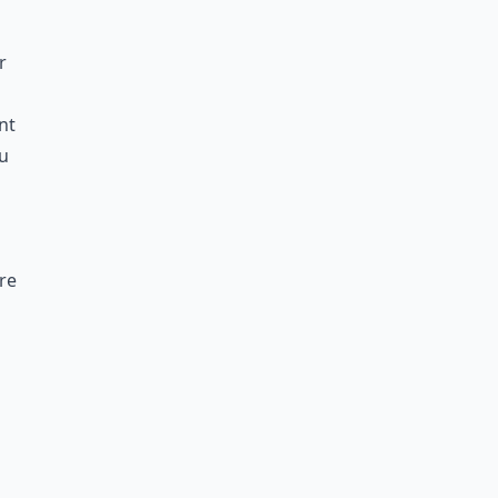
r
nt
ou
re