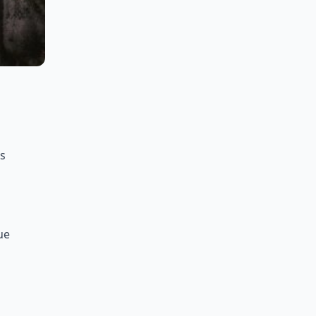
es
ue