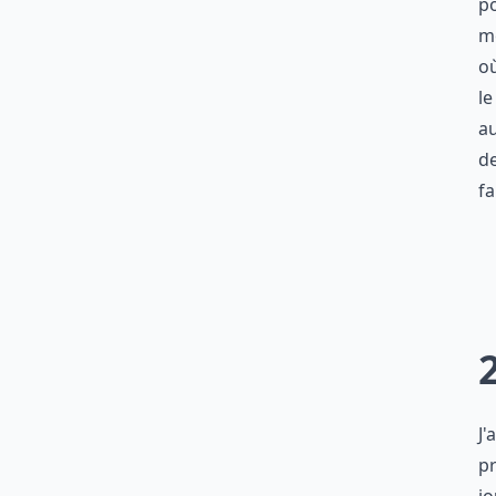
po
mê
où
le
au
de
fa
J'
pr