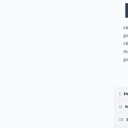
ce
po
ré
mo
po
I.
EN
II.
P
III.