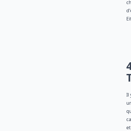
ch
d'
Ei
Il
un
qu
ca
et