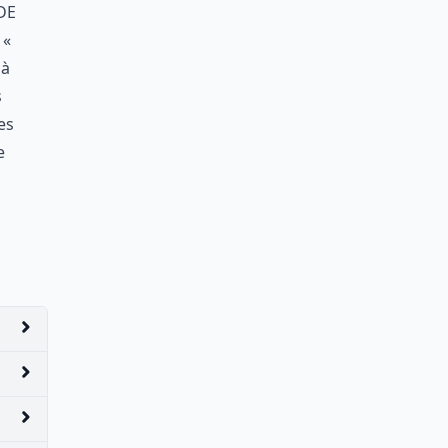
de
 «
 à
s
es
e