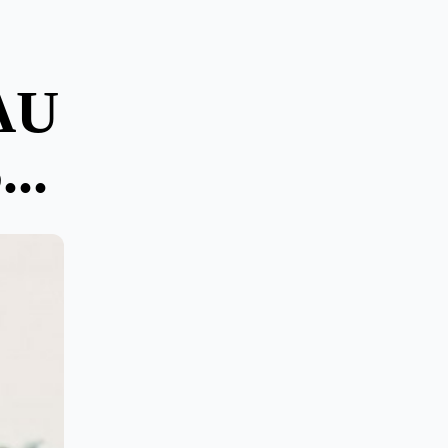
AU
..