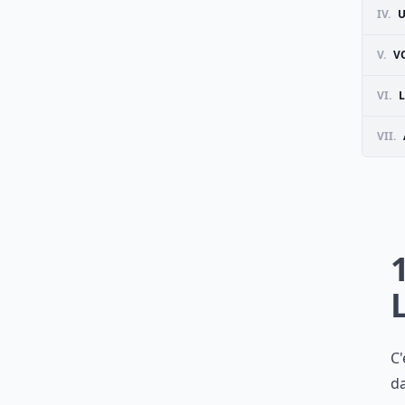
IV.
U
V.
V
VI.
L
VII.
C'
da