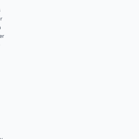
s
r
n
er
e