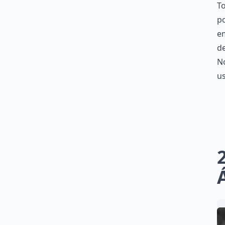
To
po
em
de
No
u