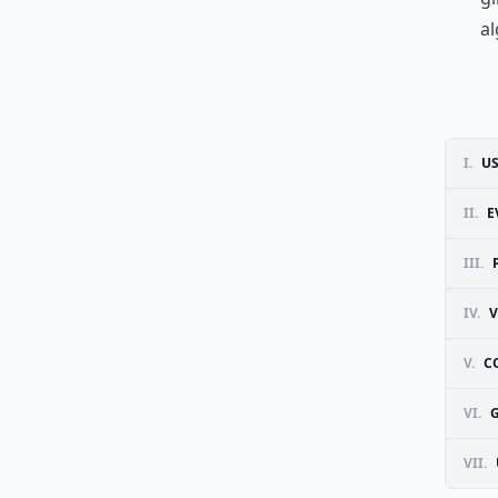
al
I.
U
II.
E
III.
IV.
V
V.
C
VI.
G
VII.