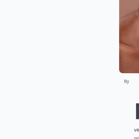
By
ve
gi