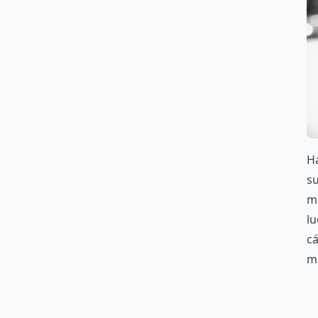
H
su
me
lu
cá
m