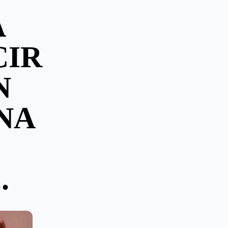
A
CIR
N
NA
.