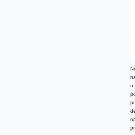
No
na
m
p
pu
de
op
p