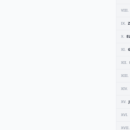
VIII.
IX.
X.
E
XI.
XII.
XIII.
XIV.
XV.
XVI.
XVII.