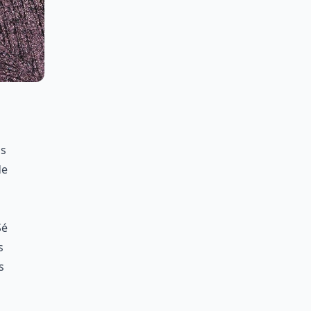
as
de
Sé
s
s