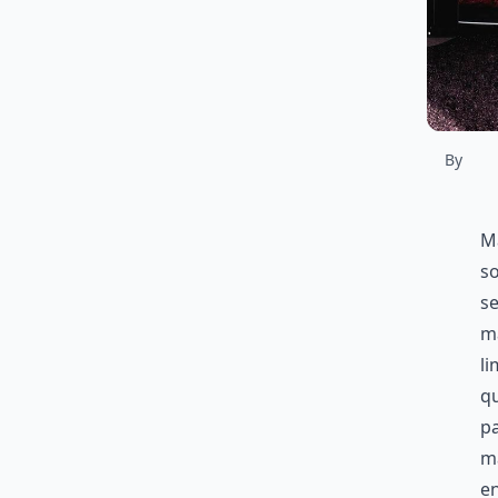
By
Ma
so
s
ma
li
qu
pa
m
e