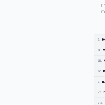
pr
ma
I.
1
II.
M
III.
IV.
R
V.
I
VI.
VII.