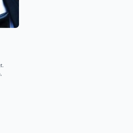
e
t.
,