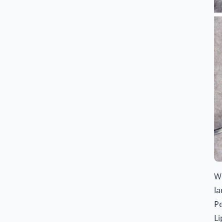
We
la
Pe
Li