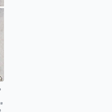
o
te
n