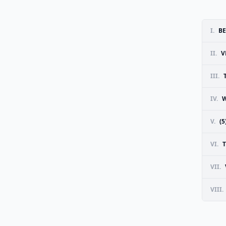
I.
BE
II.
V
III.
IV.
W
V.
(5
VI.
T
VII.
VIII.