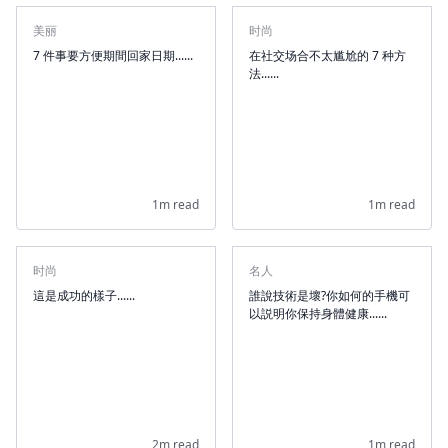
美丽
时尚
7 件事要方便期間回家日期......
在社交场合不太尴尬的 7 种方
法......
1m read
1m read
时尚
名人
這是成功的樣子......
誰說技術是壞?你如何的手機可
以説明你保持身體健康......
2m read
1m read