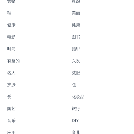
食物
灵感
鞋
美丽
健康
健康
电影
图书
时尚
指甲
有趣的
头发
名人
减肥
护肤
包
爱
化妆品
园艺
旅行
音乐
DIY
应用
育儿