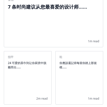
7 条时尚建议从您最喜爱的设计师......
1m read
指甲
鞋
24 可爱的茶巾到让你厨房中脱
你應該還記得每當你踏上那規
颖而出......
模......
2m read
1m read