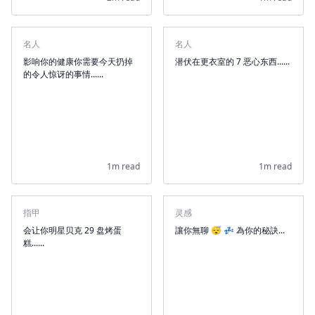
名人
名人
影响你的健康你需要今天扔掉
潜伏在更衣室的 7 恶心东西......
的令人惊讶的事情......
1m read
1m read
指甲
灵感
会让你明星贝克 29 盘烤蛋
讓你無聊 😴 💤 為你的秘訣...
糕......