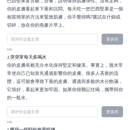
巴西堅果富含硒，營養，説明保持肌膚彈性。沒有足夠，
你的皮膚看起來下垂和沉悶。每天吃一把巴西堅果是一個
相當簡單的方法來緊致肌膚，你不覺得嗎?嘗試在什錦或
切碎，放在你的燕麥片早上。
更多的
0/80
2.突突單每天多喝水
你的皮膚依賴充分水化保持堅定和健美。事實上，脫水常
常使自己已知首先通過影響你的皮膚。很多人吝嗇的流
體，這可能會導致下垂的皮膚。通過與多餘的水分飽滿，
它填好，看起來更加牢固。如果你很難記住喝，攜帶與你
的一瓶水。
更多的
0/80
3.獲得一些額外每週鍛煉