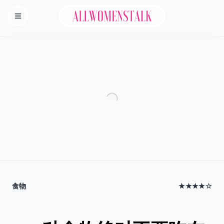
Allwomenstalk
Homepage
食物
★★★★☆