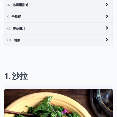
IX.
冰淇淋甜筒
X.
干酪棍
XI.
香蒜酱汁
XII.
替换
1
沙拉