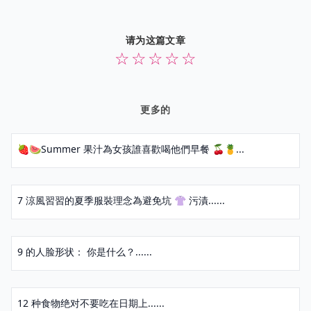
请为这篇文章
☆
☆
☆
☆
☆
更多的
🍓🍉Summer 果汁為女孩誰喜歡喝他們早餐 🍒🍍...
7 涼風習習的夏季服裝理念為避免坑 👚 污漬......
9 的人脸形状： 你是什么？......
12 种食物绝对不要吃在日期上......