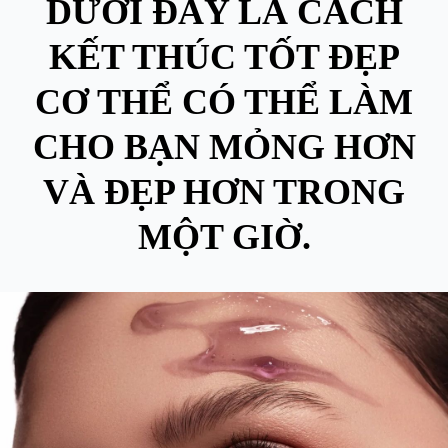
DƯỚI ĐÂY LÀ CÁCH
KẾT THÚC TỐT ĐẸP
CƠ THỂ CÓ THỂ LÀM
CHO BẠN MỎNG HƠN
VÀ ĐẸP HƠN TRONG
MỘT GIỜ.