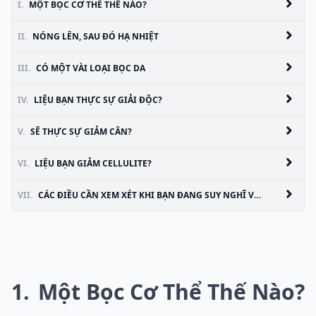
I.
MỘT BỌC CƠ THỂ THẾ NÀO?
II.
NÓNG LÊN, SAU ĐÓ HẠ NHIỆT
III.
CÓ MỘT VÀI LOẠI BỌC DA
IV.
LIỆU BẠN THỰC SỰ GIẢI ĐỘC?
V.
SẼ THỰC SỰ GIẢM CÂN?
VI.
LIỆU BẠN GIẢM CELLULITE?
VII.
CÁC ĐIỀU CẦN XEM XÉT KHI BẠN ĐANG SUY NGHĨ VỀ MỘT BODY WRAP
1
Một Bọc Cơ Thể Thế Nào?