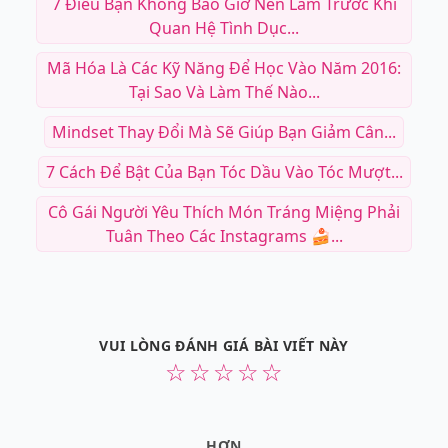
7 Điều Bạn Không Bao Giờ Nên Làm Trước Khi
Quan Hệ Tình Dục...
Mã Hóa Là Các Kỹ Năng Để Học Vào Năm 2016:
Tại Sao Và Làm Thế Nào...
Mindset Thay Đổi Mà Sẽ Giúp Bạn Giảm Cân...
7 Cách Để Bật Của Bạn Tóc Dầu Vào Tóc Mượt...
Cô Gái Người Yêu Thích Món Tráng Miệng Phải
Tuân Theo Các Instagrams 🍰...
VUI LÒNG ĐÁNH GIÁ BÀI VIẾT NÀY
☆
☆
☆
☆
☆
HƠN