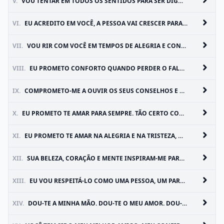
V.
VOU TENTAR EM TODOS OS SENTIDOS PARA SER DIGNO DO SEU AMOR
VI.
EU ACREDITO EM VOCÊ, A PESSOA VAI CRESCER PARA SER, E O CASAL NÓS ESTAREMOS JUNTOS
VII.
VOU RIR COM VOCÊ EM TEMPOS DE ALEGRIA E CONFORTÁ-LO EM TEMPOS DE TRISTEZA
VIII.
EU PROMETO CONFORTO QUANDO PERDER O FALCONS E BEBER CERVEJA COM VOCÊ QUANDO ELES GANHAM
IX.
COMPROMETO-ME A OUVIR OS SEUS CONSELHOS E OCASIONALMENTE LEVÁ-LA E EU PROMESSA PARA NUNCA MAIS LEVAR PONTUAÇÃO... MESMO SE EU ESTOU GANHANDO
X.
EU PROMETO TE AMAR PARA SEMPRE. TÃO CERTO COMO O BRILHO DE ESTRELAS À NOITE, EU SEMPRE VOU TE AMAR
XI.
EU PROMETO TE AMAR NA ALEGRIA E NA TRISTEZA, QUANDO A VIDA PARECE FÁCIL E QUANDO ELE PARECE DIFÍCIL, QUANDO O NOSSO AMOR É SIMPLES, E QUANDO É UM ESFORÇO
XII.
SUA BELEZA, CORAÇÃO E MENTE INSPIRAM-ME PARA SER A MELHOR PESSOA QUE PODE SER
XIII.
EU VOU RESPEITÁ-LO COMO UMA PESSOA, UM PARCEIRO E UM IGUAL
XIV.
DOU-TE A MINHA MÃO. DOU-TE O MEU AMOR. DOU-TE ME