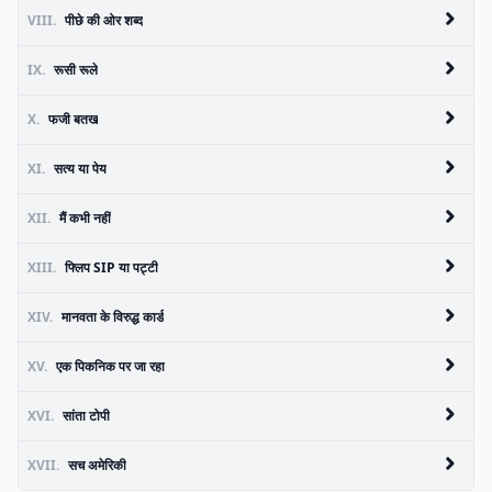
VIII.
पीछे की ओर शब्द
IX.
रूसी रूले
X.
फजी बतख
XI.
सत्य या पेय
XII.
मैं कभी नहीं
XIII.
फ्लिप SIP या पट्टी
XIV.
मानवता के विरुद्ध कार्ड
XV.
एक पिकनिक पर जा रहा
XVI.
सांता टोपी
XVII.
सच अमेरिकी