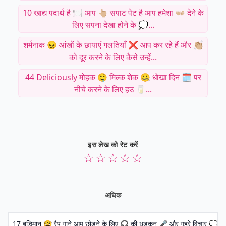
10 खाद्य पदार्थ है 🍽 आप 👆🏼 सपाट पेट है आप हमेशा 👐🏼 देने के
लिए सपना देखा होने के 💭...
शर्मनाक 😖 आंखों के छायाएं गलतियाँ ❌ आप कर रहे हैं और 👏🏼
को दूर करने के लिए कैसे उन्हें...
44 Deliciously मोहक 🤤 मिल्क शेक 🤐 धोखा दिन 🗓 पर
नीचे करने के लिए हउ 🥛...
इस लेख को रेट करें
☆
☆
☆
☆
☆
अधिक
17 बुद्धिमान 🤓 रैप गाने आप छोड़ने के लिए 🎧 की धड़कन 🎤 और गहरे विचार 💭...