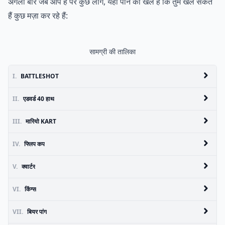
अगली बार जब आप है पर कुछ लोग, यहाँ पीने का खेल है कि तुम खेल सकते
हैं कुछ मज़ा कर रहे हैं:
सामग्री की तालिका
I.
BATTLESHOT
II.
एडवर्ड 40 हाथ
III.
मारियो KART
IV.
फ्लिप कप
V.
क्वार्टर
VI.
किंग्स
VII.
बियर पांग