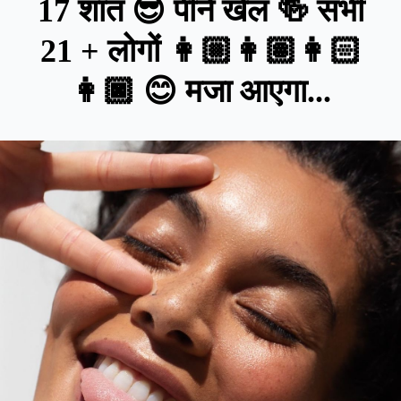
17 शांत 😎 पीने खेल 🍻 सभी
21 + लोगों 👩🏼👩🏽👩🏻
👩🏿 😊 मजा आएगा...