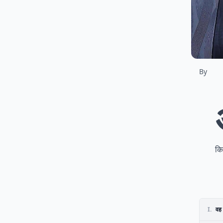
By
कि 
I.
वह