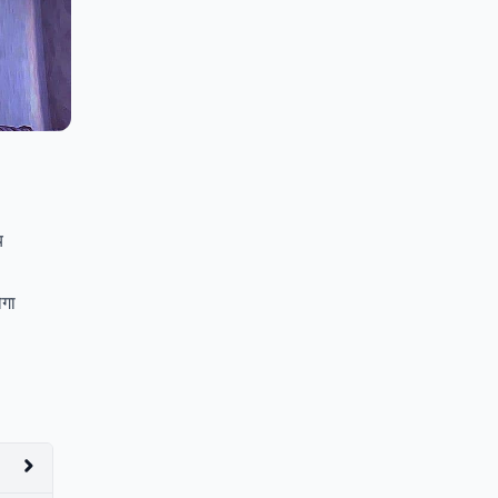
य
ोगा