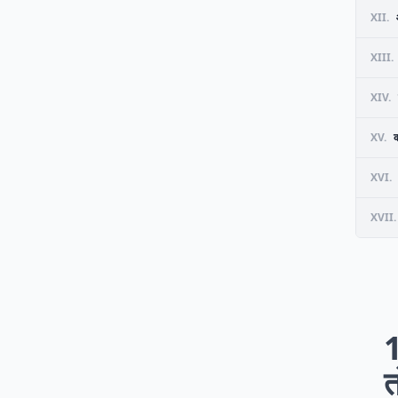
XII.
XIII.
XIV.
XV.
क
XVI.
XVII.
त