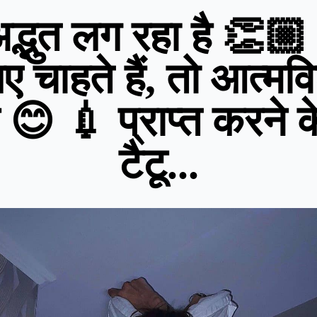
अद्भुत लग रहा है 👏🏼
ए चाहते हैं, तो आत्मव
े 😊 💉 प्राप्त करने 
टैटू...