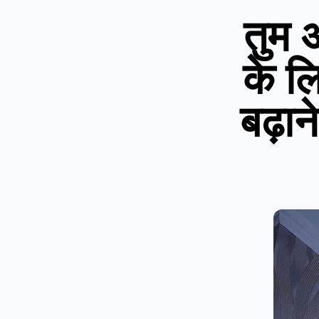
तुम 
के लि
बढ़ान