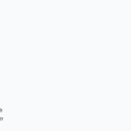
ति
दर