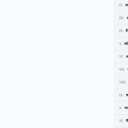
II.
अ
III.
अ
IV.
म
V.
दर
VI.
आ
VII.
VIII.
IX.
श
X.
पर
XI.
म