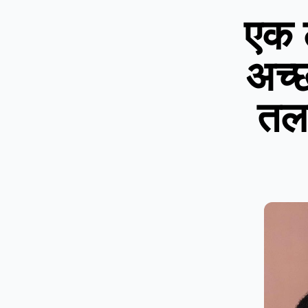
एक 
अच्
तल