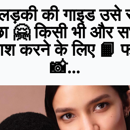
लड़की की गाइड उसे 
छा 🤗 किसी भी और सभी
ाश करने के लिए 📙 फ
📸...