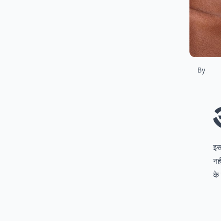
By
इस
नह
के