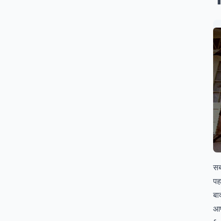
सब
पह
बा
आप