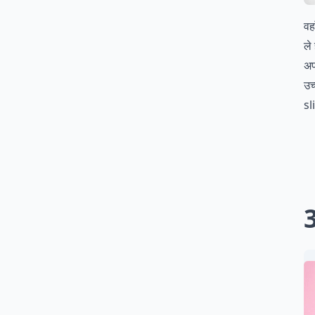
वह
ले
अप
उच
sl