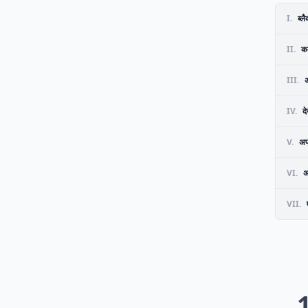
I.
ब्ल
II.
कम
III.
अ
IV.
द
V.
अपन
VI.
अ
VII.