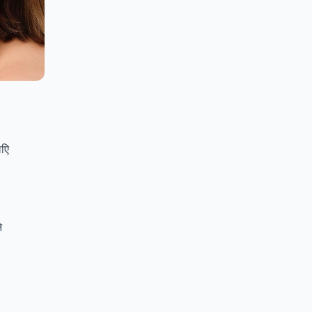
लिए
े