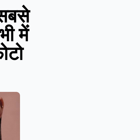
सबसे
 में
ोटो