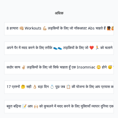
अधिक
8 हत्यारा 👊🏼 Workouts 💪🏼 लड़कियों के लिए जो नॉकआउट Abs चाहते हैं 🙋🏿🙋🏼🙋
अपने पैर में मदद करने के लिए तरीके 👟👟 लड़कियों के लिए जो ❤️ 🏃 को चलाने के लिए
कठोर सत्य ✌🏼 लड़कियों के लिए जो सिर्फ चाहता हूँ एक Insomniac 😳 होने 😴 फिर
17 प्रश्नों 🤔 सही 👌🏼 बड़ा दिन 💍 पूछ जब 📋 की योजना के लिए आप प्रयास कर रहे 
बहुत बढ़िया 📝 आप 🙌🏼 को कुचलने में मदद करने के लिए युक्तियाँ व्यापार दुनिया एक औरत 