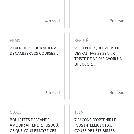
4m read
3m read
FILMS
BEAUTÉ
7 EXERCICES POUR AIDER À
VOICI POURQUOI VOUS NE
DYNAMISER VOS COURSES...
DEVRAIT PAS SE SENTIR
TRISTE DE NE PAS AVOIR UN
BF ENCORE...
3m read
4m read
CLOUS
TEEN
BOULETTES DE VIANDE
7 FAÇONS D'OBTENIR LE
AMOUR : ATTENDRE JUSQU'À
PLUS INTELLIGENT AU
CE QUE VOUS ESSAYEZ CES
COURS DE L'ÉTÉ BRISER...