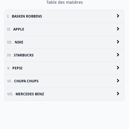
Table des matières
I.
BASKIN ROBBINS
II.
APPLE
III.
NIKE
IV.
STARBUCKS
V.
PEPSI
VI.
CHUPA CHUPS
VII.
MERCEDES BENZ