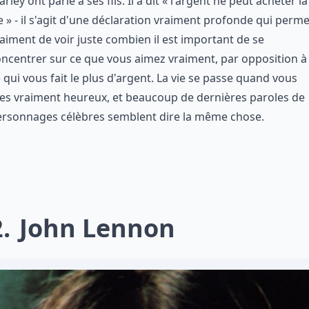
rley ont parlé à ses fils. Il a dit « l'argent ne peut acheter la
e » - il s'agit d'une déclaration vraiment profonde qui perme
aiment de voir juste combien il est important de se
ncentrer sur ce que vous aimez vraiment, par opposition à
 qui vous fait le plus d'argent. La vie se passe quand vous
es vraiment heureux, et beaucoup de dernières paroles de
ersonnages célèbres semblent dire la même chose.
2
John Lennon