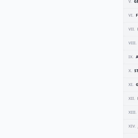
V.
G
VI.
VII.
VIII.
IX.
X.
S
XI.
XII.
XIII.
XIV.