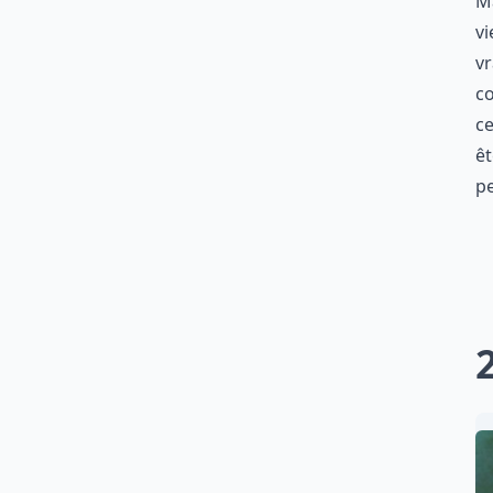
Ma
vi
vr
co
ce
êt
p