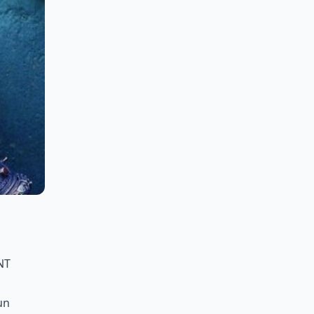
nt
un