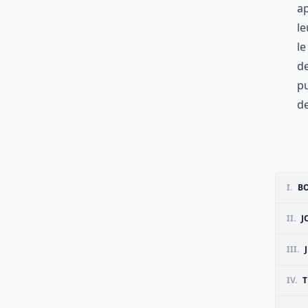
ap
le
le
de
pu
de
I.
B
II.
J
III.
IV.
T