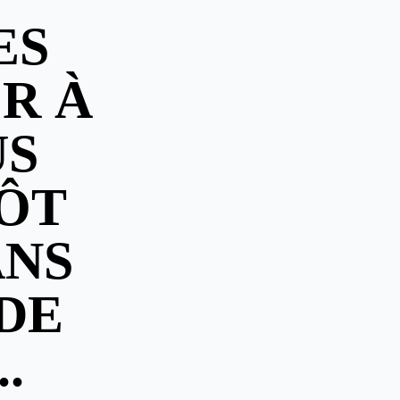
ES
R À
US
ÔT
ANS
DE
.