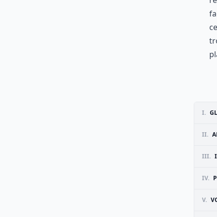
re
fa
ce
tr
pl
I.
GL
II.
A
III.
IV.
P
V.
V