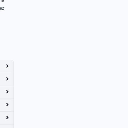
 la
ez