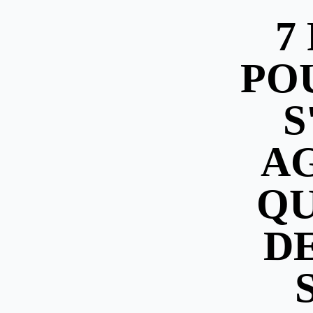
7
PO
S
A
QU
D