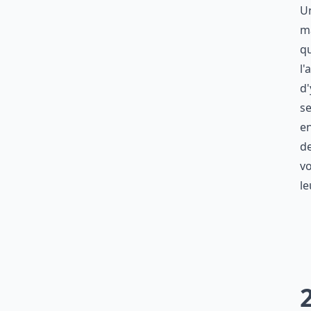
Un
ma
qu
l'
d'
se
en
de
vo
le