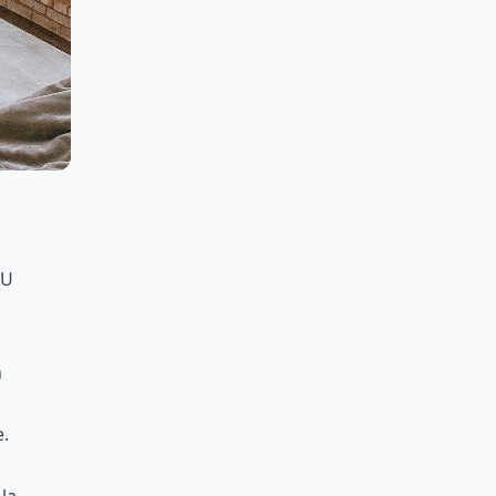
eu
n
e.