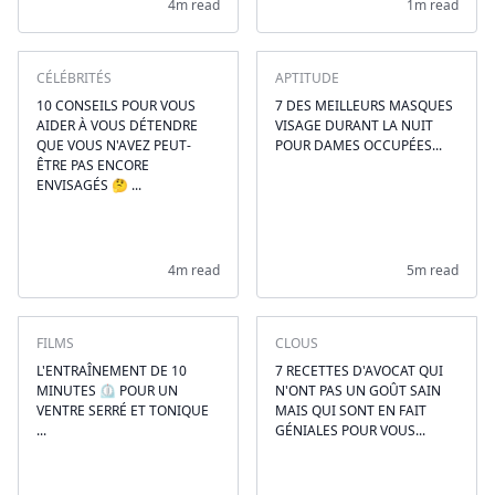
4m read
1m read
CÉLÉBRITÉS
APTITUDE
10 CONSEILS POUR VOUS
7 DES MEILLEURS MASQUES
AIDER À VOUS DÉTENDRE
VISAGE DURANT LA NUIT
QUE VOUS N'AVEZ PEUT-
POUR DAMES OCCUPÉES...
ÊTRE PAS ENCORE
ENVISAGÉS 🤔 ...
4m read
5m read
FILMS
CLOUS
L'ENTRAÎNEMENT DE 10
7 RECETTES D'AVOCAT QUI
MINUTES ⏲ POUR UN
N'ONT PAS UN GOÛT SAIN
VENTRE SERRÉ ET TONIQUE
MAIS QUI SONT EN FAIT
...
GÉNIALES POUR VOUS...