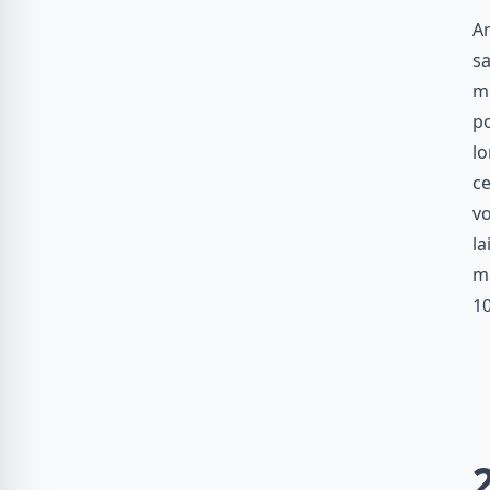
Am
sa
me
po
lo
ce
v
la
m
10