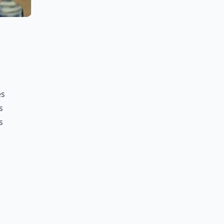
es
s
s