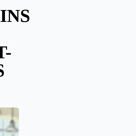
INS
T-
S