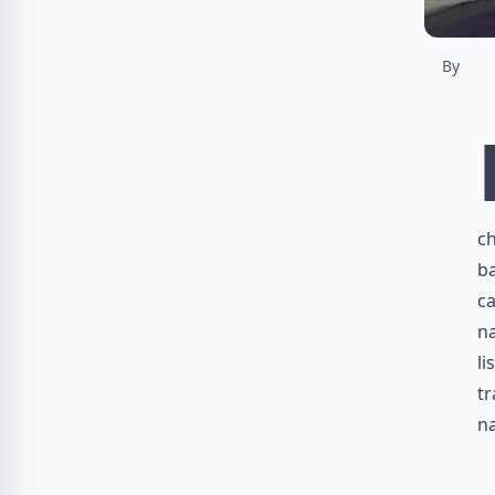
By
ch
ba
ca
na
li
tr
na