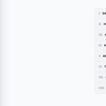
I.
DA
II.
H
III.
IV.
H
V.
A
VI.
VII.
VIII.