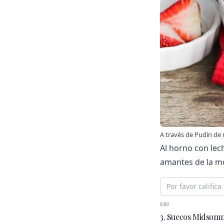
A través de
Pudín de 
Al horno con lec
amantes de la mo
0/80
3. Suecos Midsomm