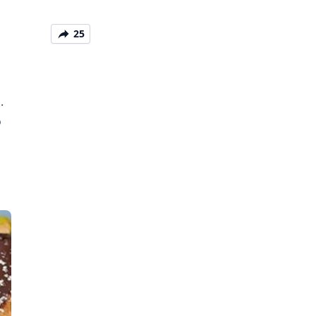
25
.
o