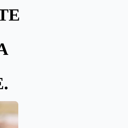
TE
A
.