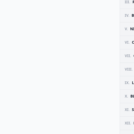
III.
IV.
B
V.
N
VI.
VII.
VIII.
IX.
X.
B
XI.
XII.