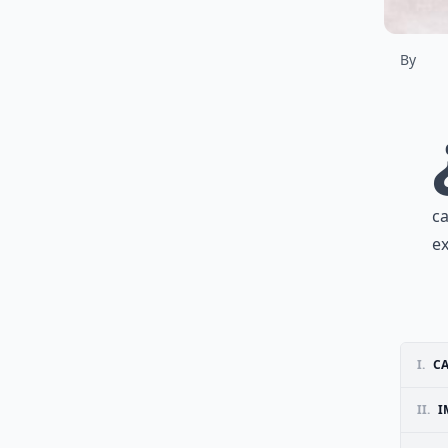
By
ca
ex
I.
CA
II.
I