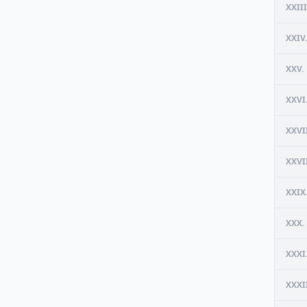
XXIII
XXIV.
XXV.
XXVI
XXVII
XXVII
XXIX
XXX.
XXXI
XXXII