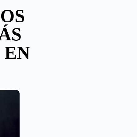
DOS
ÁS
 EN