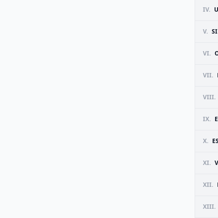
IV.
U
V.
S
VI.
VII.
VIII.
IX.
X.
E
XI.
XII.
XIII.