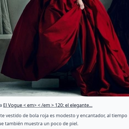
ia
El Vogue < em> < /em > 120: el elegante...
te vestido de bola roja es modesto y encantador, al tiempo
e también muestra un poco de piel.