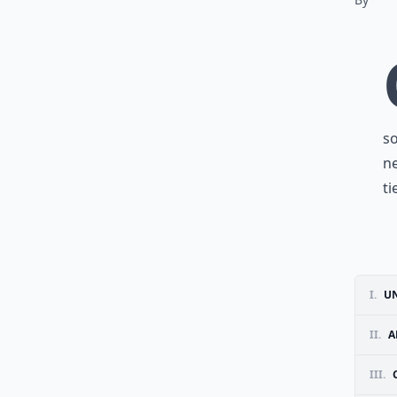
so
ne
ti
I.
UN
II.
A
III.