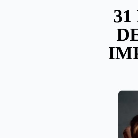
31
D
IM