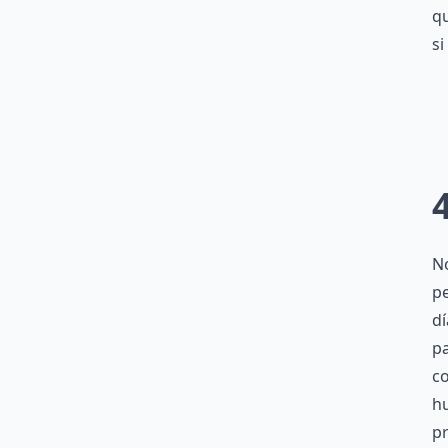
qu
si
N
pe
dí
p
c
hu
pr