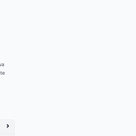
va
te