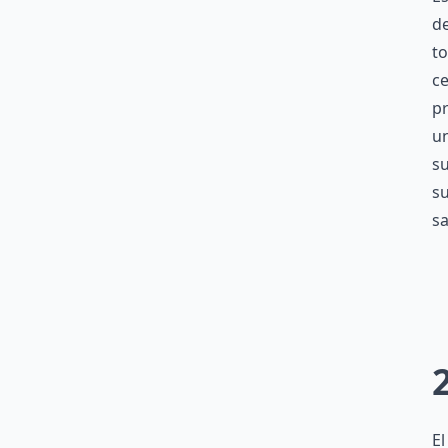
de
to
c
p
un
su
su
sa
El