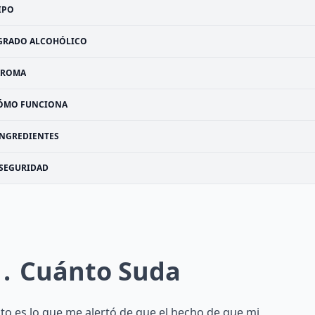
IPO
GRADO ALCOHÓLICO
AROMA
ÓMO FUNCIONA
INGREDIENTES
SEGURIDAD
1
Cuánto Suda
to es lo que me alertó de que el hecho de que mi