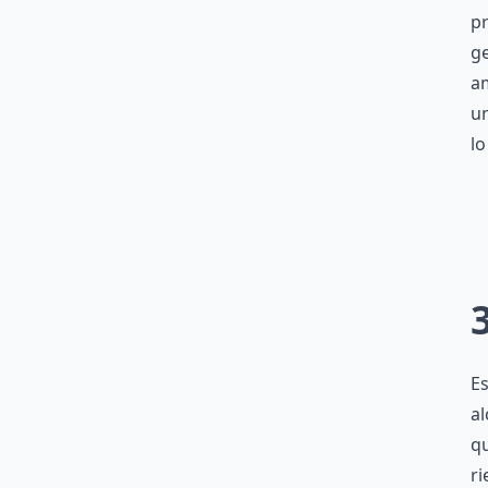
pr
ge
a
un
lo
E
al
qu
ri