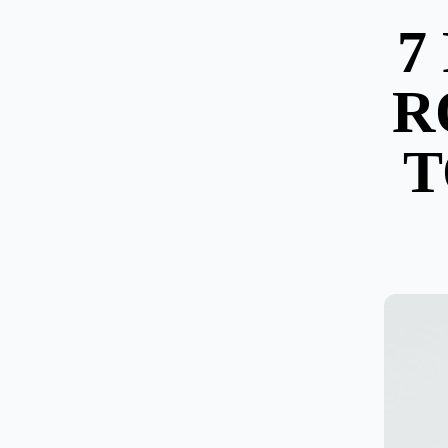
7
R
T