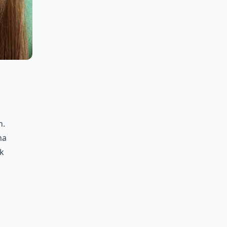
n.
na
rk