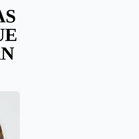
AS
UE
AN