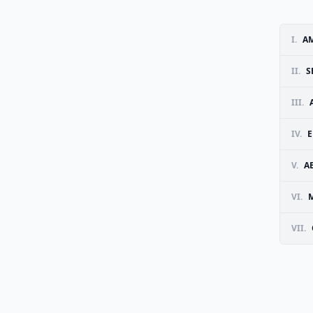
I.
AM
II.
S
III.
IV.
E
V.
A
VI.
VII.