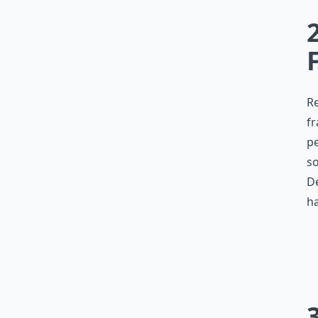
F
Re
fr
pe
so
De
ha