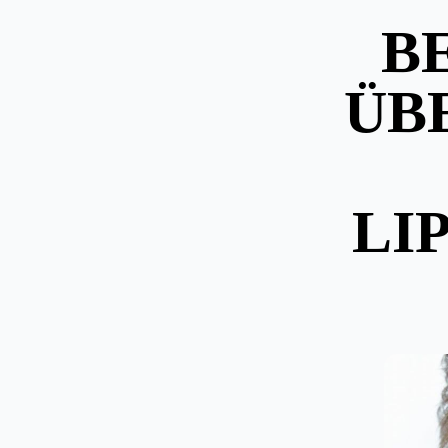
B
ÜB
LI