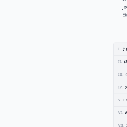
je
Ei
I.
(1
II.
(
III.
IV.
(
V.
P
VI.
VII.