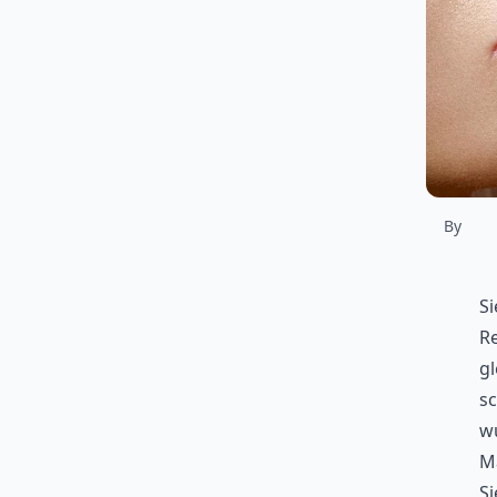
By
Si
Re
gl
sc
wu
Ma
Si