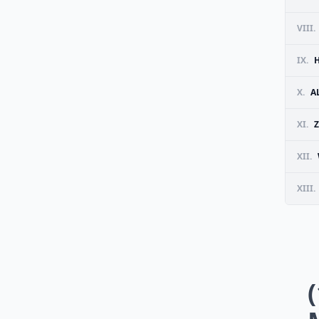
VIII.
IX.
X.
A
XI.
XII.
XIII.