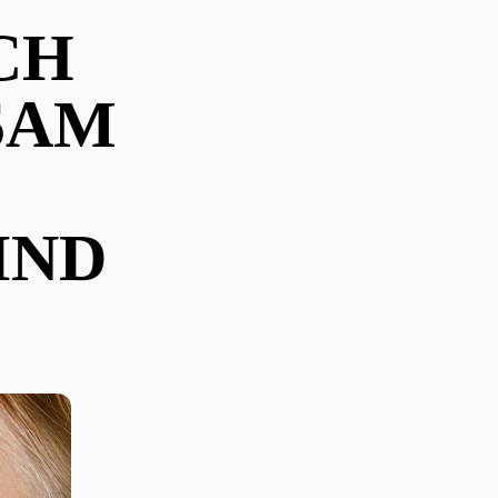
CH
SAM
IND