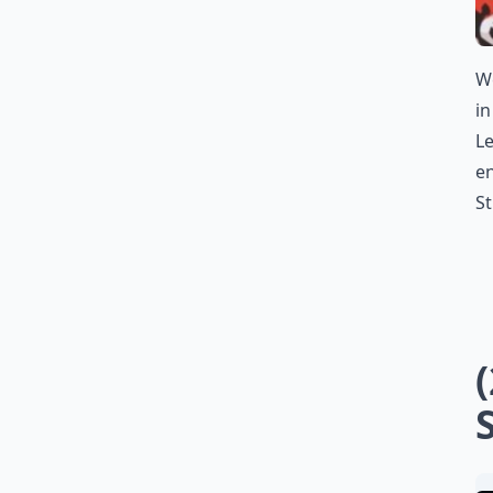
W
i
Le
en
St