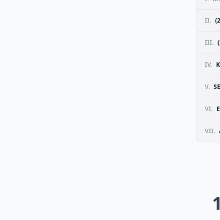
II.
(
III.
IV.
K
V.
S
VI.
E
VII.