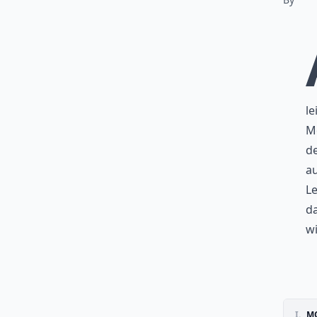
le
Me
de
au
Le
da
wi
I.
MO