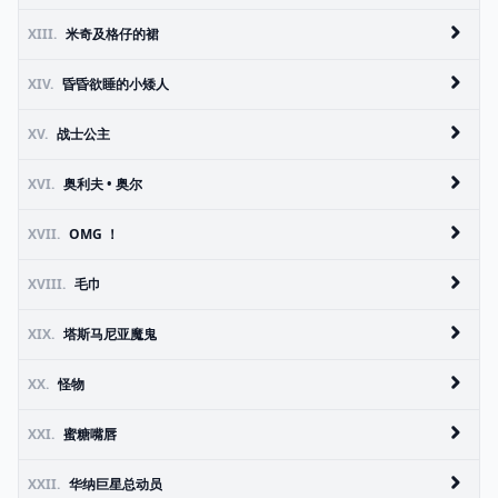
XIII.
米奇及格仔的裙
XIV.
昏昏欲睡的小矮人
XV.
战士公主
XVI.
奥利夫 • 奥尔
XVII.
OMG ！
XVIII.
毛巾
XIX.
塔斯马尼亚魔鬼
XX.
怪物
XXI.
蜜糖嘴唇
XXII.
华纳巨星总动员