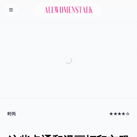
Allwomenstalk
Homepage
时尚
★★★★☆