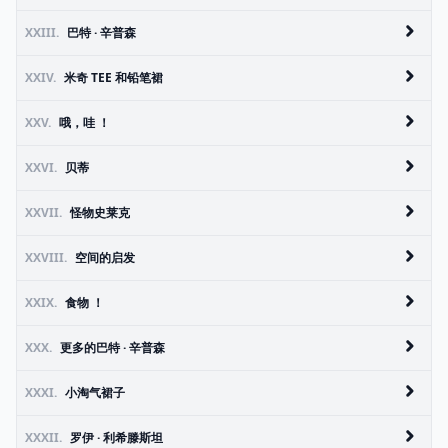
XXIII.
巴特 · 辛普森
XXIV.
米奇 TEE 和铅笔裙
XXV.
哦，哇 ！
XXVI.
贝蒂
XXVII.
怪物史莱克
XXVIII.
空间的启发
XXIX.
食物 ！
XXX.
更多的巴特 · 辛普森
XXXI.
小淘气裙子
XXXII.
罗伊 · 利希滕斯坦