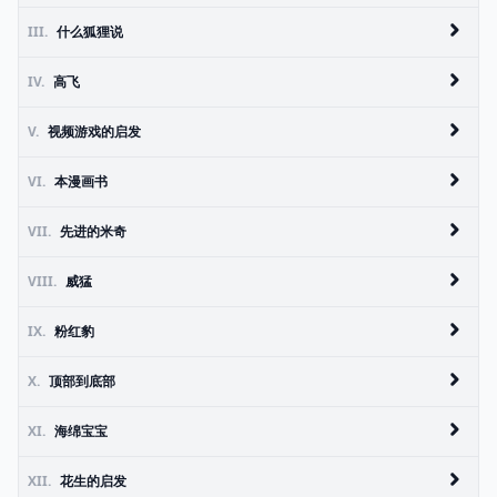
III.
什么狐狸说
IV.
高飞
V.
视频游戏的启发
VI.
本漫画书
VII.
先进的米奇
VIII.
威猛
IX.
粉红豹
X.
顶部到底部
XI.
海绵宝宝
XII.
花生的启发