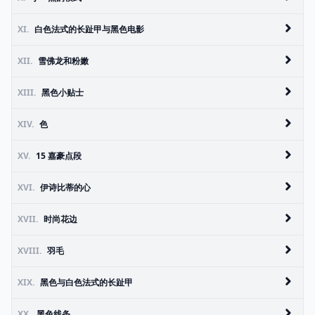
XI.
白色法式的长趾甲与黑色电影
XII.
雪佛龙和粉嫩
XIII.
黑色小贴士
XIV.
色
XV.
15 嘉豪点段
XVI.
伊诗比蒂的心
XVII.
时尚花边
XVIII.
羽毛
XIX.
黑色与白色法式的长趾甲
XX.
黑色线条