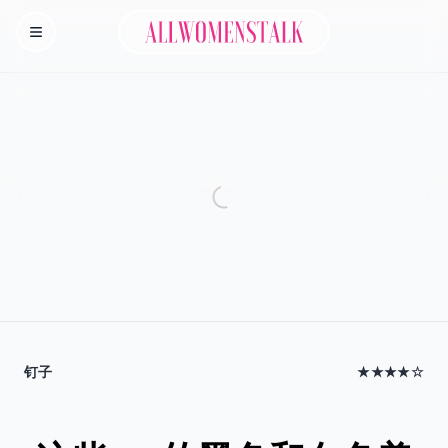
Allwomenstalk
Homepage
钉子
★★★★☆