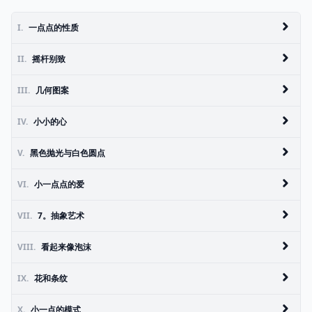
I.
一点点的性质
II.
摇杆别致
III.
几何图案
IV.
小小的心
V.
黑色抛光与白色圆点
VI.
小一点点的爱
VII.
7。抽象艺术
VIII.
看起来像泡沫
IX.
花和条纹
X.
小一点的模式